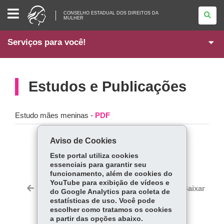
CONSELHO
CONSELHO ESTADUAL DOS DIREITOS DA
ESTADUAL
MULHER
DOS
DIREITOS
DA
Serviços para você!
MULHER
Estudos e Publicações
Estudo mães meninas -
PDF
Aviso de Cookies
COMPARTILHE:
Este portal utiliza cookies
Fa
W
essenciais para garantir seu
ce
ha
funcionamento, além de cookies do
Tw
YouTube para exibição de vídeos e
bo
ts
Voltar
Início
Imprimir
Baixar
do Google Analytics para coleta de
itt
ok
Ap
estatísticas de uso. Você pode
er
p
escolher como tratamos os cookies
a partir das opções abaixo.