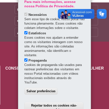
Para mais informações, acesse
nossa Política de Privacidade.
DENUNCIE CORRUPÇÃO
Necessários
Sem esse tipo de cookie, nosso portal não
OUVIDORIA
funciona plenamente. Esses cookies não
coletam informações sobre o visitante.
MAPA DO SITE
Estatísticos
Esses cookies nos ajudam a entender
como os visitantes interagem com nosso
site. As informações são coletadas
Navegação
anonimamente, não identificam o
visitante.
principal
Propaganda
Cookies de propaganda são usados para
CONSELHO ESTADUAL DOS DIREITOS DA MULHER
rastrear preferências dos visitantes em
nosso Portal relacionadas com vídeos
Palácio das Araucárias
institucionais exibidos através do
Rua Jacy Loureiro de Campos, s/n - Centro Cívico
YouTube.
80530-915
-
Curitiba
-
PR
MAPA
41 4009-3600
Salvar preferências
Horário de atendimento: 8h30 a 12h e 13h30 a 18h
Rejeitar todos os cookies não-