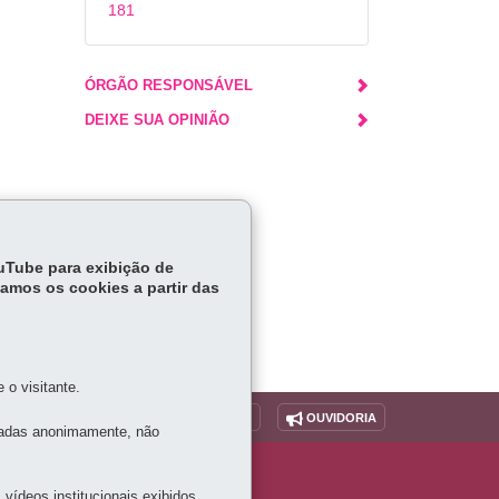
181
ÓRGÃO RESPONSÁVEL
DEIXE SUA OPINIÃO
ouTube para exibição de
tamos os cookies a partir das
o visitante.
O SITE
DENUNCIE CORRUPÇÃO
OUVIDORIA
tadas anonimamente, não
vídeos institucionais exibidos