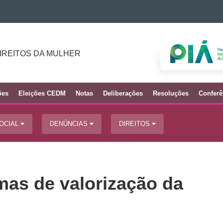
IREITOS DA MULHER
ões
Eleições CEDM
Notas
Deliberações
Resoluções
Conferê
SOCIAL
DENÚNCIAS
DIREITOS
as de valorização da