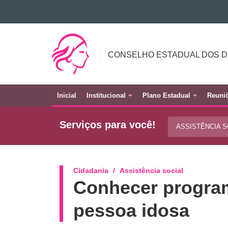
Ir para o conteúdo
CONSELHO
Ir para a navegação
Ir para a busca
ESTADUAL
CONSELHO ESTADUAL DOS D
Mapa do site
DOS
DIREITOS
DA
Inicial
Institucional
Plano Estadual
Reuni
MULHER
Navegação
principal
Serviços para você!
ASSISTÊNCIA 
Cidadania
Assistência social
Conhecer program
pessoa idosa