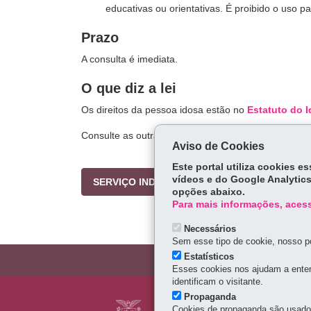
educativas ou orientativas. É proibido o uso pa
Prazo
A consulta é imediata.
O que diz a lei
Os direitos da pessoa idosa estão no
Estatuto do 
Consulte as outras
leis
de proteção aos idosos.
Aviso de Cookies
Este portal utiliza cookies 
vídeos e do Google Analytics
SERVIÇO INDISPONÍVEL NO MOMENTO
opções abaixo.
Para mais informações, acess
Necessários
Sem esse tipo de cookie, nosso po
Estatísticos
Esses cookies nos ajudam a enten
identificam o visitante.
Navegação
Propaganda
CONSELHO ESTAD
Cookies de propaganda são usados 