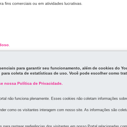
ra fins comerciais ou em atividades lucrativas.
Idoso
.
essenciais para garantir seu funcionamento, além de cookies do Y
 para coleta de estatísticas de uso. Você pode escolher como tra
e nossa Política de Privacidade.
rtal não funciona plenamente. Esses cookies não coletam informações sobre 
MAPA D
der como os visitantes interagem com nosso site. As informações são cole
UAL DOS DIREITOS DA MULHER
para rastrear preferências dos visitantes em nosso Portal relacionadas com 