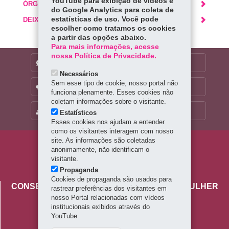
YouTube para exibição de vídeos e
ÓRGÃO RESPONSÁVEL
do Google Analytics para coleta de
estatísticas de uso. Você pode
DEIXE SUA OPINIÃO
escolher como tratamos os cookies
a partir das opções abaixo.
Para mais informações, acesse
nossa Política de Privacidade.
DENUNCIE CORRUPÇÃO
Necessários
Sem esse tipo de cookie, nosso portal não
OUVIDORIA
funciona plenamente. Esses cookies não
coletam informações sobre o visitante.
MAPA DO SITE
Estatísticos
Esses cookies nos ajudam a entender
como os visitantes interagem com nosso
site. As informações são coletadas
Navegação
anonimamente, não identificam o
visitante.
principal
Propaganda
Cookies de propaganda são usados para
CONSELHO ESTADUAL DOS DIREITOS DA MULHER
rastrear preferências dos visitantes em
nosso Portal relacionadas com vídeos
Palácio das Araucárias
institucionais exibidos através do
Rua Jacy Loureiro de Campos, s/n - Centro Cívico
YouTube.
80530-915
-
Curitiba
-
PR
MAPA