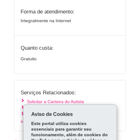
Forma de atendimento:
Integralmente na Internet
Quanto custa:
Gratuito
Serviços Relacionados:
Solicitar a Carteira do Autista
Solicitar Passe Livre Intermunicipal
Aviso de Cookies
Solicitar atendimento na rede de assistência
social do Paraná
Este portal utiliza cookies
essenciais para garantir seu
funcionamento, além de cookies do